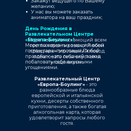
Закажут ведущего по Вашему
желанию;
У нас вы можете заказать
аниматора на ваш праздник;
День Рождения в
Развлекательном Центре
«Европа-Боулинг»!
Море позитивных эмоций всем
Море позитивных эмоций всем
гостям гарантировано! Любой
гостям гарантировано! Любой
праздник – это лишний повод
праздник – это лишний повод
побаловать себя вкусными
побаловать себя вкусными
угощениями.
угощениями.
Развлекательный Центр
«Европа-Боулинг»
- это
разнообразные блюда
европейской и итальянской
кухни, десерты собственного
приготовления, а также богатая
алкогольная карта, которая
удовлетворит запросы любого
гостя.