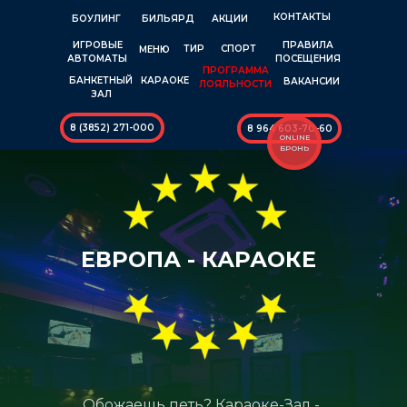
КОНТАКТЫ
БОУЛИНГ
БИЛЬЯРД
АКЦИИ
ИГРОВЫЕ
ПРАВИЛА
ТИР
СПОРТ
МЕНЮ
АВТОМАТЫ
ПОСЕЩЕНИЯ
ПРОГРАММА
КАРАОКЕ
БАНКЕТНЫЙ
ВАКАНСИИ
ЛОЯЛЬНОСТИ
ЗАЛ
8 (3852) 271-000
8 964 603-70-60
ONLINE
БРОНЬ
ЕВРОПА - КАРАОКЕ
Обожаешь петь? Караоке-Зал -