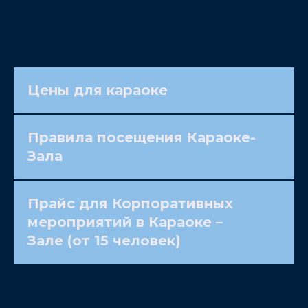
Цены для караоке
Правила посещения Караоке-
Зала
Прайс для Корпоративных
мероприятий в Караоке –
Зале (от 15 человек)